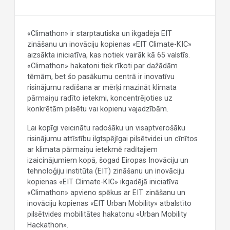
«Climathon» ir starptautiska un ikgadēja EIT
zināšanu un inovāciju kopienas «EIT Climate-KIC»
aizsākta iniciatīva, kas notiek vairāk kā 65 valstīs.
«Climathon» hakatoni tiek rīkoti par dažādām
tēmām, bet šo pasākumu centrā ir inovatīvu
risinājumu radīšana ar mērķi mazināt klimata
pārmaiņu radīto ietekmi, koncentrējoties uz
konkrētām pilsētu vai kopienu vajadzībām.
Lai kopīgi veicinātu radošāku un visaptverošāku
risinājumu attīstību ilgtspējīgai pilsētvidei un cīnītos
ar klimata pārmaiņu ietekmē radītajiem
izaicinājumiem kopā, šogad Eiropas Inovāciju un
tehnoloģiju institūta (EIT) zināšanu un inovāciju
kopienas «EIT Climate-KIC» ikgadējā iniciatīva
«Climathon» apvieno spēkus ar EIT zināšanu un
inovāciju kopienas «EIT Urban Mobility» atbalstīto
pilsētvides mobilitātes hakatonu «Urban Mobility
Hackathon».