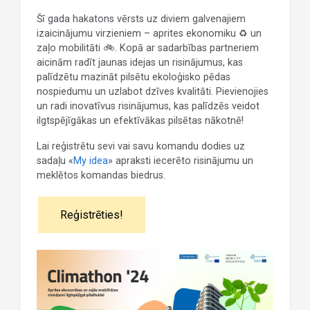
Šī gada hakatons vērsts uz diviem galvenajiem
izaicinājumu virzieniem – aprites ekonomiku ♻️ un
zaļo mobilitāti 🚲. Kopā ar sadarbības partneriem
aicinām radīt jaunas idejas un risinājumus, kas
palīdzētu mazināt pilsētu ekoloģisko pēdas
nospiedumu un uzlabot dzīves kvalitāti. Pievienojies
un radi inovatīvus risinājumus, kas palīdzēs veidot
ilgtspējīgākas un efektīvākas pilsētas nākotnē!
Lai reģistrētu sevi vai savu komandu dodies uz
sadaļu «
My idea
» apraksti iecerēto risinājumu un
meklētos komandas biedrus.
Reģistrēties!