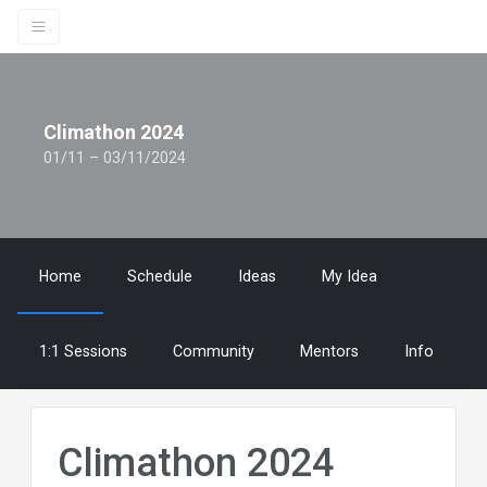
Climathon 2024
01/11 – 03/11/2024
Home
Schedule
Ideas
My Idea
1:1 Sessions
Community
Mentors
Info
Climathon 2024